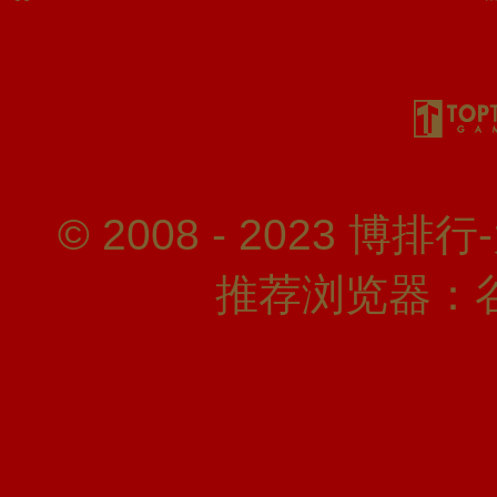
吉拉西进了16球。
立即博
上一篇：
“新五大联赛”
下一篇：
五大联赛榜首：利
轮4
返回列表
关于
立即博游戏大全
新闻
体育外围滚球平台
联系
外围体育平台
Copyright © 2002-