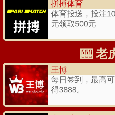
凯恩那样的大腿球员，球
粒德甲进球，完全不能和
可是今年的勒沃库森在
然暴走，本赛季各种比赛2
算，勒沃库森面对多特、
比赛狂进65球，仅丢了1
们在德甲、欧联杯、德国
联杯5战全胜取得小组头