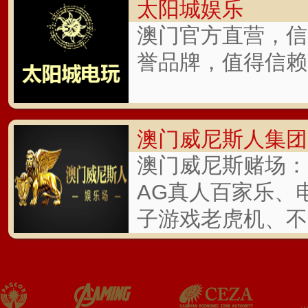
本赛季的表现来看，药厂
当然赛程只进行了一小
仁、斯图加特都有望后来
来的几率很大。目前，勒
队中无超级大腿，但却多
尼法斯进了8球，格里马
弗林蓬进了4球，这些人
仁、斯图加特更依靠球星