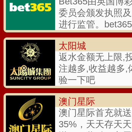
3D屏幕
多功能会议
当前位置：
立即博游戏大
点赞！五大联赛96队仅
2024-01-26
上周，欧洲五大联赛的
如曼城平热刺的比赛再次让