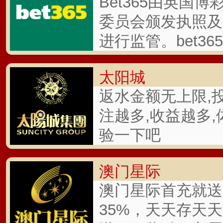
3D屏幕
多功能会议
当前位置：
王博游戏大全
【企业动态】中富通新
2026-04-25
证券之星消息，根据企查
通（300560）新增2件