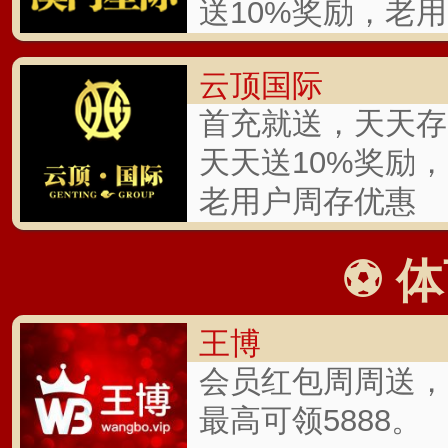
以上内容为证券之星据
成（网信算备240019
证券之星估值分析提示
河良好，盈利能力较差，
各维度看，估值偏高。更
以上内容与证券之星立
容的目的在于传播更多信
保持中立，不保证该内容