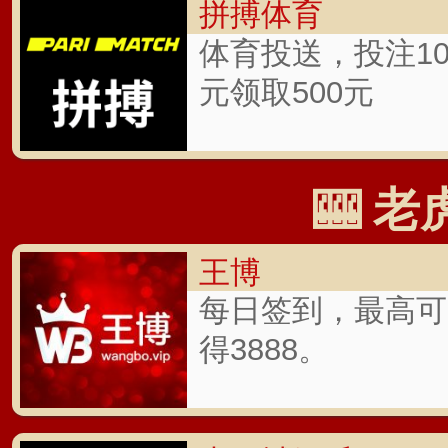
下一篇：
大唐安徽公司举
返回列表
关于
王博游戏大全
新闻
体育外围滚球平台
联系
外围体育平台
Copyright © 2002-2