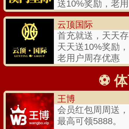
“树”你最棒·绿美先锋
天！市国资委接力建设绿
打造以投促引招商新样
——石墨烯涂碳铝箔生产
市国资委精准招商 推动
化学品项目签约落户新会
市国资委主要领导调研