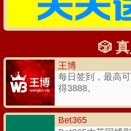
联系
外围体育平台
News center
HiFi发烧
咨询热线
HiFi发烧
家庭影院
HiFi发烧