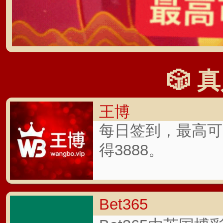
联系
外围体育平台
News center
新闻资讯
关于
王博游戏大全
新闻
体育外围滚球平台
联系