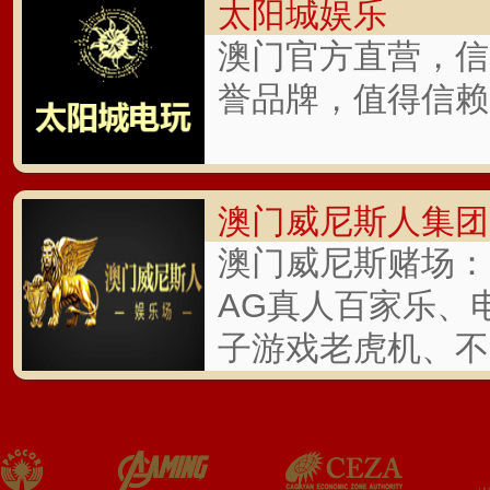
末页
关于
王博游戏大全
新闻
体育外围滚球平台
联系
外围体育平台
Copyright © 2002-2