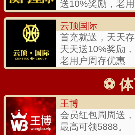
【投融资动态】巨星新
2026-04-24
王一博的游戏安利时间
04-24
火爆的游戏王手游有哪些
2026-04-24
防薅羊毛的项目_网易智
广厦主场惨败青岛王博
04-24