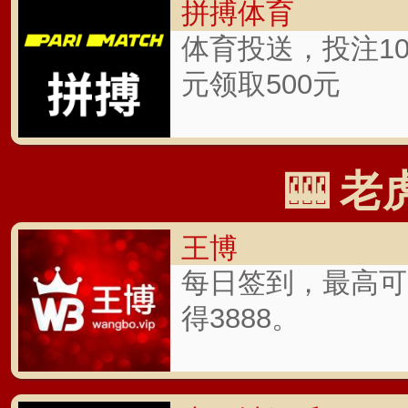
定制家具不能成为经典
亚洲家具联合会前会长 林
自古以来，只有标准化的
经典，明式家具设计这样
尔等等大师的设计，哪一
定制家具，开始于发达国
都在减少之中，他们能买