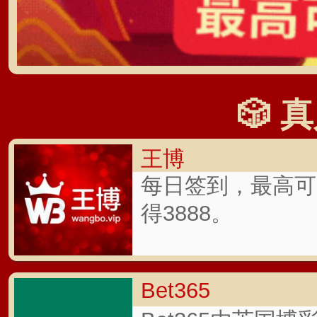
联系
外围体育平台
News center
HiFi发烧
咨询热线
HiFi发烧
家庭影院
HiFi发烧