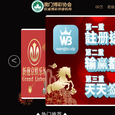
网站首页
关于
王博游戏大全
新闻
体育外围滚球平台
联系
外围体育平台
News center
HiFi发烧
咨询热线
HiFi发烧
家庭影院
HiFi发烧
3D屏幕
多功能会议