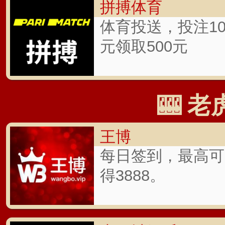
掷球公开赛有力地推动了
普及和发展。”这是全国
落户海阳。作为2012年
丽、气候宜人的海阳市有
事基础设施，为来自全国
服务。（转自10月19日
国家体育总局通讯地址
邮政编码：100763联系