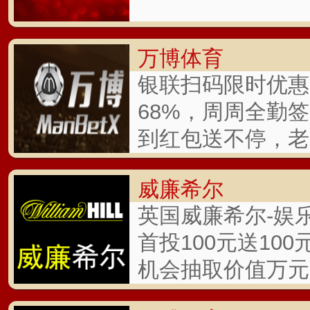
却有极高的观赏性。比赛
目标球更近上演了一场场
我国地掷球虽然起步较
世界一流水平。“地掷球
别、年龄限制，是一项老
掷球运动协会副主席、山
涛表示，“在各级赛事的
这项运动。此次在美丽的