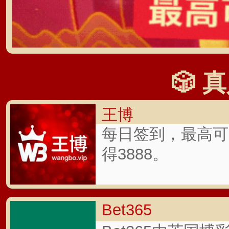
联系
外围体育平台
News center
HiFi发烧
咨询热线
HiFi发烧
家庭影院
HiFi发烧