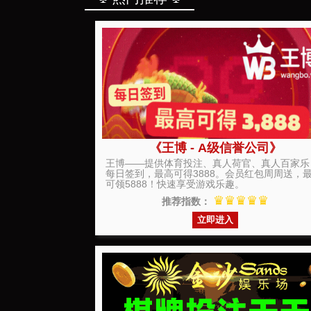
当前位置：
王博游戏大全
>
新闻
>
行业资讯
>
政府信息公开
2026-04-26
喜报！金华市体育中心成功入选2025年中国体育场馆协会“
2026年全市体育系统工作会议召开 实干担当开新局 全面
金华首迎国家级青少年网球积分赛 2026金华市青少年网球
凝聚老年体育力量 助力城乡共富共享 2026年金华市老年
金华市体育局关于明确《金华市文体促消费五条举措》涉体
捷报频频！金华市体育运动学校射击健儿在浙江省青少年射
喜报！金华市体育中心成功入选2025年中国体育场馆协会“
总结2022，展望2023——金华市体育产业指导中心召开20