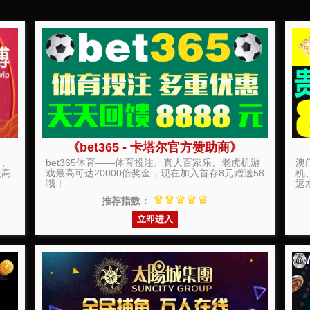
文体商融合型”典型案例
起势谱新篇 奋力书写现代化体育强市建设新答卷
公开赛（广厦大学站）举办
人体育舞蹈教练员培训班举办
条款有关事项的通知
击锦标赛中喜获2金1铜
文体商融合型”典型案例
22年度工作总结会