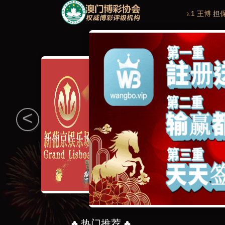
网站首页
关于
王博游戏大全
新闻
体育外围滚球平台
联系
外围体育平台
News center
新闻资讯
关于
王博游戏大全
新闻
体育外围滚球平台
联系
外围体育平台
当前位置：
王博游戏大全
>
新闻
>